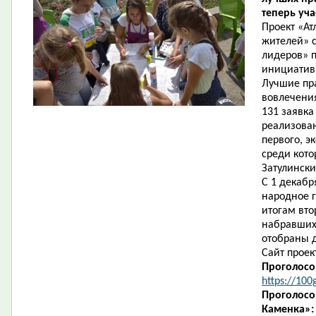
теперь уча
Проект «Ат
жителей» с
лидеров» п
инициатив
Лучшие пра
вовлечения
131 заявка
реализован
первого, э
среди кото
Затулински
С 1 декабр
народное г
итогам вто
набравших 
отобраны д
Сайт проект
Проголосо
https://100
Проголосо
Каменка»: