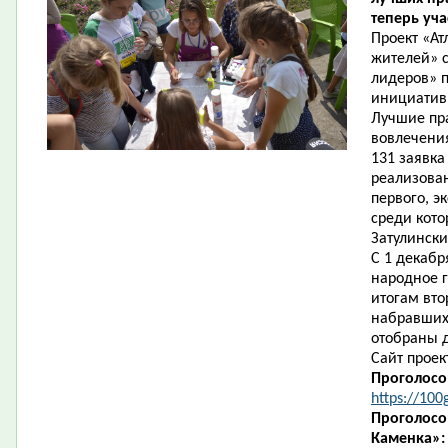
теперь уча
Проект «Ат
жителей» с
лидеров» п
инициатив
Лучшие пра
вовлечения
131 заявка
реализован
первого, э
среди кото
Затулински
С 1 декабр
народное г
итогам вто
набравших 
отобраны д
Сайт проект
Проголосо
https://100
Проголосо
Каменка»: