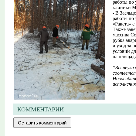
работы по 
клиники Ме
- В Заельц
работы по 
«Ракета» с
Также заве
массива Со
рубка ава
и уход за 
условий д
на площади
*Вышеуказ
соответст
Новосибирс
исполнения
КОММЕНТАРИИ