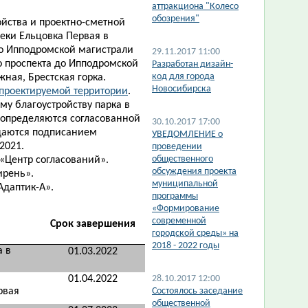
аттракциона "Колесо
обозрения"
ойства и проектно-сметной
еки Ельцовка Первая в
до Ипподромской магистрали
29.11.2017 11:00
го проспекта до Ипподромской
Разработан дизайн-
код для города
ная, Брестская горка.
Новосибирска
проектируемой территории​
.
у благоустройству парка в
 определяются согласованной
30.10.2017 17:00
ждаются подписанием
УВЕДОМЛЕНИЕ о
2021.
проведении
общественного
«Центр согласований».
обсуждения проекта
ирень».
муниципальной
Адаптик-А».
программы
«Формирование
современной
Срок завершения
городской среды» на
2018 - 2022 годы
а в
01.03.2022
01.04.2022
28.10.2017 12:00
рвая
Состоялось заседание
общественной