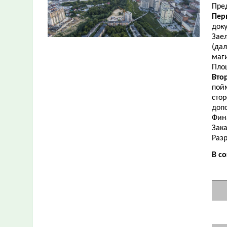
Пре
Пер
док
Зае
(дал
маг
Пло
Вто
пой
сто
доп
Фин
Зак
Раз
В с