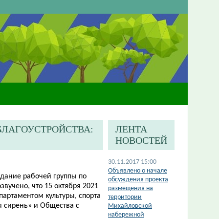
 БЛАГОУСТРОЙСТВА:
ЛЕНТА
НОВОСТЕЙ
30.11.2017 15:00
Объявлено о начале
едание рабочей группы по
обсуждения проекта
звучено, что 15 октября 2021
размещения на
партаментом культуры, спорта
территории
 сирень» и Общества с
Михайловской
набережной