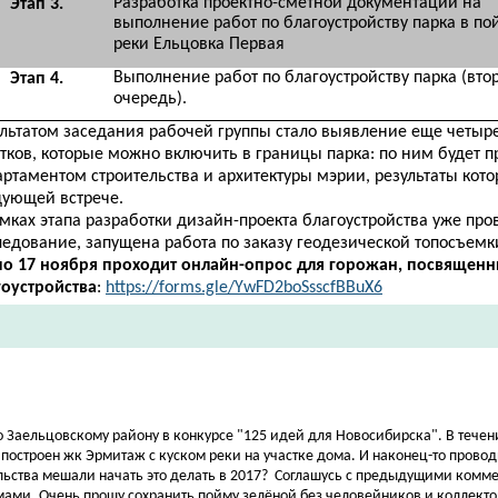
Разработка проектно-сметной документации на
Этап 3.
выполнение работ по благоустройству парка в по
реки Ельцовка Первая
Выполнение работ по благоустройству парка (вто
Этап 4.
очередь).
ультатом заседания рабочей группы стало выявление еще четы
тков, которые можно включить в границы парка: по ним будет 
ртаментом строительства и архитектуры мэрии, результаты кото
дующей встрече.
мках этапа разработки дизайн-проекта благоустройства уже пр
ледование, запущена работа по заказу геодезической топосъемк
 по 17 ноября проходит онлайн-опрос для горожан, посвященн
гоустройства
:
https://forms.gle/YwFD2boSsscfBBuX6​
по Заельцовскому району в конкурсе "125 идей для Новосибирска". В течен
 построен жк Эрмитаж с куском реки на участке дома. И наконец-то провод
ьства мешали начать это делать в 2017? Соглашусь с предыдущими комме
омами. Очень прошу сохранить пойму зелёной без человейников и коллектор