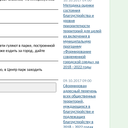
10.10.2017 09:00
Методика оценки
состояния
благоустройства и
уровня
приоритетности
территорий для целей
их включения в
муниципальную
ети гуляют в парке, построенной
программу
же ездить за город, дайте
«Формирование
современной
городской среды» на
2018 –2022 годы
о, в Центр парк заходить
09.10.2017 09:00
Сформирован
адресный перечень
всех общественных
территорий,
нуждающихся в
благоустройстве и
подлежащих
благоустройству в
2018 – 2022 годах