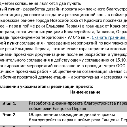
дметом соглашения являются два пункта:
вый
пункт
- разработка дизайн-проекта комплексного благоустр
ументации для проекта создания рекреационной зоны в пойме р
льцовском районе города Новосибирска от Красного проспекта 
ее – парк в пойме реки Ельцовка Первая) в границах от Красно
истрали, ограниченных улицами Кавалерийская, Танковая, Овраж
щадь проектируемой территории - 97 045 кв.м.
Скачать границы 
рой
пункт
соглашения - проведение мероприятий по комплексном
ме реки Ельцовка Первая, технические характеристики которых
ронами проектной документацией после ее разработки и утвер
олнительного соглашения к действующему соглашению от 15.10.
ансирование мероприятий по соглашению проходит через ООО 
азчиком проектных работ – общественная организация «Белая с
работчик проектной документации – архитектурная мастерская «
оглашении указаны этапы реализации проекта:
Наименование
Разработка дизайн-проекта благоустройства парк
Этап 1.
пойме реки Ельцовка Первая
Общественное обсуждение дизайн-проекта
Этап 2.
благоустройства парка в пойме реки Ельцовка Пе