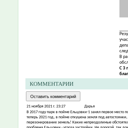
Рез
учас
депа
сле
В ра
обс
С 3
бла
КОММЕНТАРИИ
21 ноября 2021 г. 23:27
Дарья
В 2017 году парк в пойме Ельцовки-1 занял первое место 
теперь 2021 год, в пойме откушена земля под автостоянки,
перезонирование земель! Какие непреодолимые обстоятел
проблема Ельцовки - угроза застройки. Не дорогой, так д