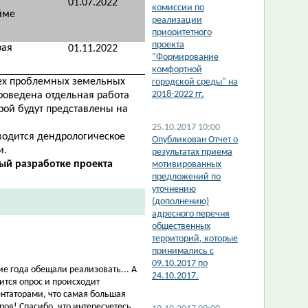
01.07.2022
комиссии по
йме
реализации
приоритетного
проекта
рая
01.11.2022
"Формирование
комфортной
рех проблемных земельных
городской среды" на
2018-2022 гг.
проведена отдельная работа
рой будут представлены на
25.10.2017 10:00
оводится дендрологическое
Опубликован Отчет о
и.
результатах приема
ый разработке проекта
мотивированных
предложений по
уточнению
(дополнению)
адресного перечня
общественных
территорий, которые
принимались с
09.10.2017 по
ие года обещали реализовать... А
24.10.2017.
ится опрос и происходит
нтаторами, что самая большая
ов! Спасибо, что интересуетесь