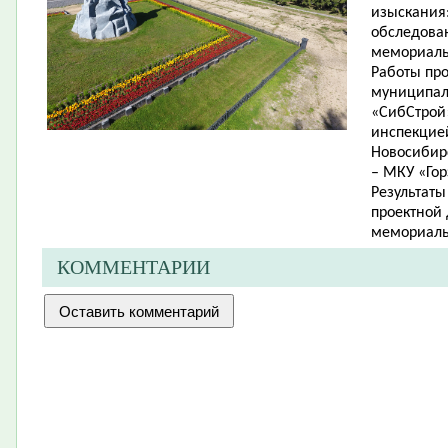
изыскания
обследова
мемориаль
Работы про
муниципал
«СибСтрой
инспекцией
Новосибир
– МКУ «Гор
Результат
проектной
мемориальн
КОММЕНТАРИИ