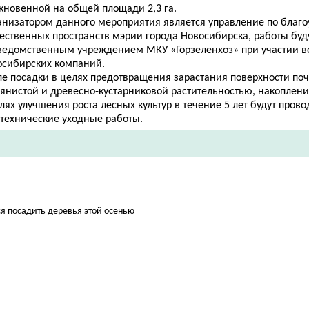
кновенной на общей площади 2,3 га.
анизатором данного мероприятия является управление по благо
ественных пространств мэрии города Новосибирска, работы бу
ведомственным учреждением МКУ «Горзеленхоз» при участии
в
осибирских компаний.
ле посадки в целях предотвращения зарастания поверхности по
янистой и древесно-кустарниковой растительностью, накопления
лях улучшения роста лесных культур в течение 5 лет будут прово
отехнические уходные работы.
ся посадить деревья этой осенью