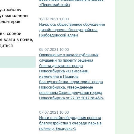
«Первомайский»
устройству
дут выполнены
12.07.2021 11:00
олонтеров
Началось общественное обсуждение
дизайн-проекта благоустройства
чвы сорной
Грибоедовской аллеи
 влаги в почве,
диться
08.07.2021 10:00
Оповещение о начале публичных
слушаний по проекту решения
Совета депутатов города
Новосибирска «О внесении
изменений в Правила
благоустройства территории города
Новосибирска, утвержденные
решением Совета депутатов города
Новосибирска от 27.09.2017 № 469»
07.07.2021 10:00
​Итоги онлайн-обсуждения проекта
благоустройства 1 очереди парка в
пойме р. Ельцовка-1