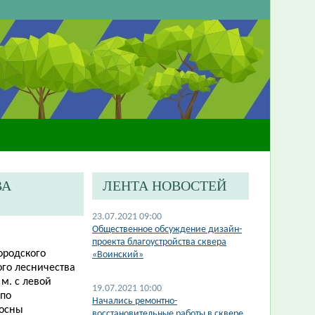
ВА
ЛЕНТА НОВОСТЕЙ
23.07.2021 09:00
Общественное обсуждение дизайн-
проекта благоустройства сквера
ородского
«Воинский»
ого лесничества
м. с левой
19.07.2021 10:00
 по
Начались ремонтно-
сосны
восстановительные работы в сквере