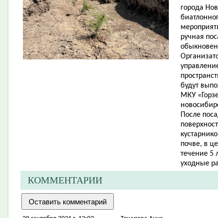
города Нов
биатлонног
мероприят
ручная пос
обыкновен
Организат
управление
пространст
будут вып
МКУ «Горз
новосибир
После поса
поверхност
кустарнико
почве, в ц
течение 5 
уходные р
КОММЕНТАРИИ