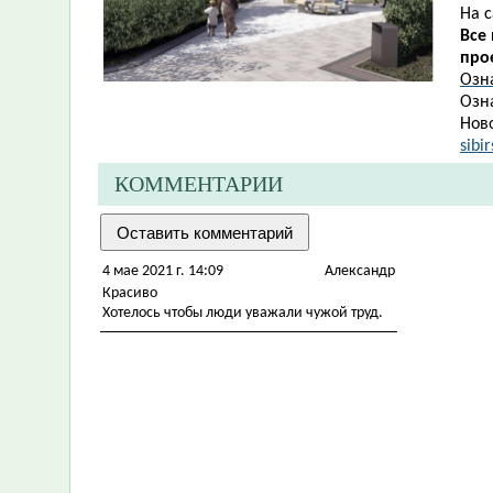
На 
Все
про
Озн
​​Оз
Нов
sibi
КОММЕНТАРИИ
4 мае 2021 г. 14:09
Александр
Красиво
Хотелось чтобы люди уважали чужой труд.