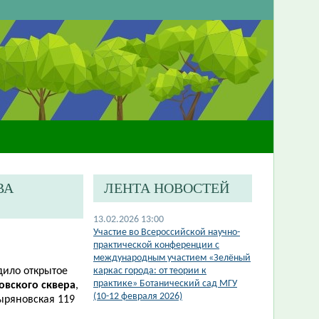
ВА
ЛЕНТА НОВОСТЕЙ
13.02.2026 13:00
Участие во Всероссийской научно-
практической конференции с
международным участием «Зелёный
дило открытое
каркас города: от теории к
практике» Ботанический сад МГУ
овского сквера
,
(10-12 февраля 2026)
ыряновская 119