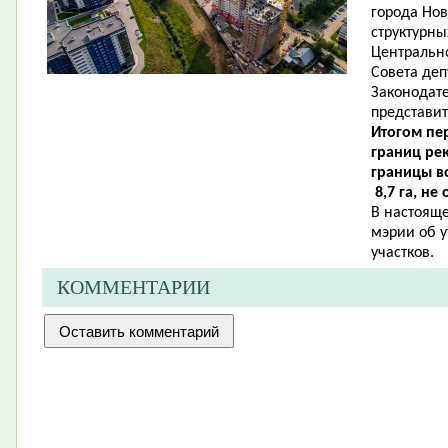
города Нов
структурн
Центрально
Совета деп
Законодат
представит
Итогом пе
границ ре
границы в
8,7 га, не
В настояще
мэрии об 
участков.
КОММЕНТАРИИ