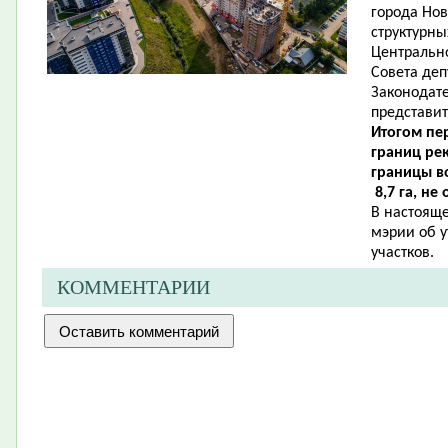
города Нов
структурн
Центрально
Совета деп
Законодат
представит
Итогом пе
границ ре
границы в
8,7 га, не
В настояще
мэрии об 
участков.
КОММЕНТАРИИ