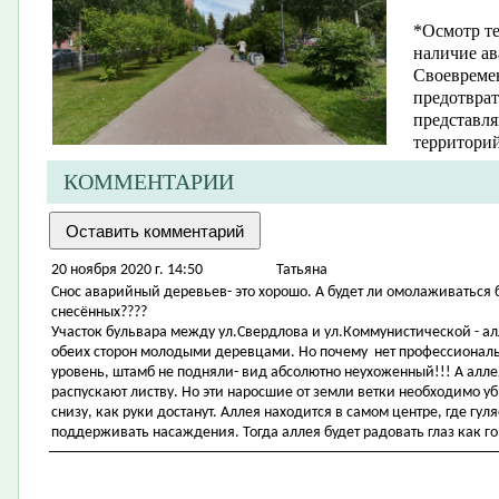
*Осмотр те
наличие ав
Своевреме
предотврат
представл
территорий
КОММЕНТАРИИ
20 ноября 2020 г. 14:50
Татьяна
Снос аварийный деревьев- это хорошо. А будет ли омолаживаться
снесённых????
Участок бульвара между ул.Свердлова и ул.Коммунистической - ал
обеих сторон молодыми деревцами. Но почему нет профессиональ
уровень, штамб не подняли- вид абсолютно неухоженный!!! А алле
распускают листву. Но эти наросшие от земли ветки необходимо уб
снизу, как руки достанут. Аллея находится в самом центре, где гу
поддерживать насаждения. Тогда аллея будет радовать глаз как го