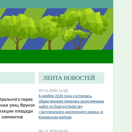
ЛЕНТА НОВОСТЕЙ
09.11.2020 12:00
​6 ноября 2020 года состоялась
трального парка
общественная приемка выполненных
чении улиц Фрунзе
работ по благоустройству
низации площади
«Затулинского дисперсного парка» в
, элементов
Кировском районе
06.11.2020 09:00