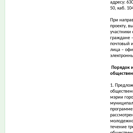
адресу: 630
50, каб. 10
При напра
проекту, 
участники
граждане –
почтовый и
лица – оф
электронны
Порядок и
обществен
1. Предло
обществен
мэрии гор
муниципал
программе
рассмотрен
молодежно
течение тр