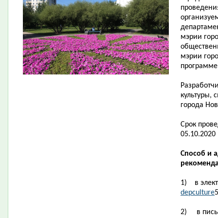
проведени
организуе
департамен
мэрии гор
обществен
мэрии гор
программе
Разработчи
культуры, 
города Нов
Срок пров
05.10.2020 
Способ и 
рекоменда
1)
в элек
depculture
2)
в пис