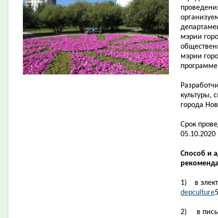
проведени
организуе
департамен
мэрии гор
обществен
мэрии гор
программе
Разработчи
культуры, 
города Нов
Срок пров
05.10.2020 
Способ и 
рекоменда
1)
в элек
depculture
2)
в пис