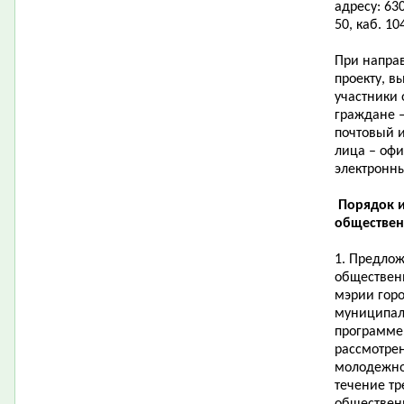
адресу: 630
50, каб. 10
При напра
проекту, 
участники
граждане –
почтовый и
лица – оф
электронны
Порядок и
обществен
1. Предло
обществен
мэрии гор
муниципал
программе
рассмотрен
молодежно
течение тр