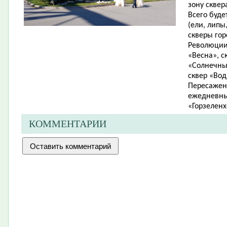
зону сквер
Всего буде
(ели, липы
скверы гор
Революции»
«Весна», с
«Солнечный
сквер «Вод
Пересажен
ежедневны
«Горзеленх
КОММЕНТАРИИ