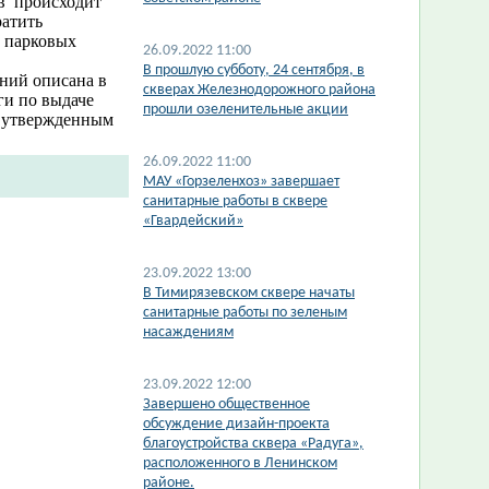
ев происходит
ратить
м парковых
26.09.2022 11:00
​В прошлую субботу, 24 сентября, в
ний описана в
скверах Железнодорожного района
ги по выдаче
прошли озеленительные акции
, утвержденным
26.09.2022 11:00
​МАУ «Горзеленхоз» завершает
санитарные работы в сквере
«Гвардейский»
23.09.2022 13:00
В Тимирязевском сквере начаты
санитарные работы по зеленым
насаждениям
23.09.2022 12:00
Завершено общественное
обсуждение дизайн-проекта
благоустройства сквера «Радуга»,
расположенного в Ленинском
районе.