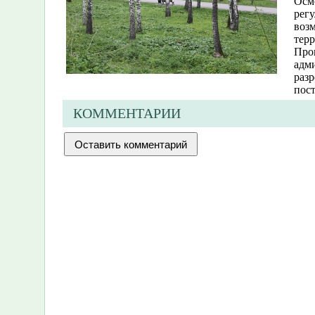
Осм
рег
воз
тер
Про
адм
разр
пост
КОММЕНТАРИИ