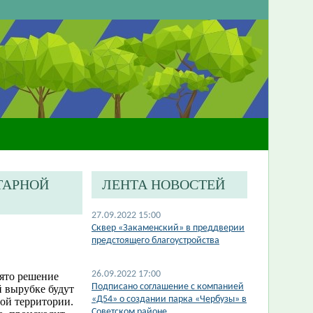
ИТАРНОЙ
ЛЕНТА НОВОСТЕЙ
27.09.2022 15:00
Сквер «Закаменский» в преддверии
предстоящего благоустройства
26.09.2022 17:00
ято решение
Подписано соглашение с компанией
й вырубке будут
«Д54» о создании парка «Чербузы» в
ой территории.
Советском районе