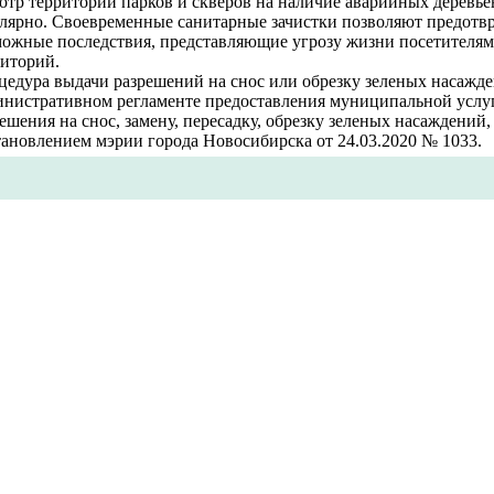
отр территорий парков и скверов на наличие аварийных деревь
улярно. Своевременные санитарные зачистки позволяют предотв
можные последствия, представляющие угрозу жизни посетителя
риторий.
цедура выдачи разрешений на снос или обрезку зеленых насажде
инистративном регламенте предоставления муниципальной услу
ешения на снос, замену, пересадку, обр
езку зеленых насаждений
ановлением мэрии города Новосибирска от 24.03.2020 № 1033. ​