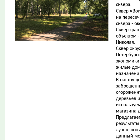
сквера.
«
Сквер
Во
на пересе
сквера - ок
Сквер гра
объектом -
Николая.
Сквер окр
Петербургс
экономики,
жилые дом
назначени
В настояще
заброшенн
огороженн
деревьев и
используем
магазина 
Предлагае
результаты
лучше поня
данный мо