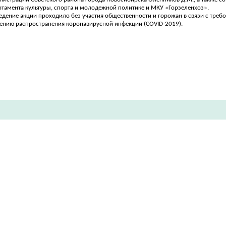
ртамента культуры, спорта и молодежной политике и МКУ «Горзеленхоз».
едение акции проходило без участия общественности и горожан в связи с треб
ению распространения коронавирусной инфекции (COVID-2019).​