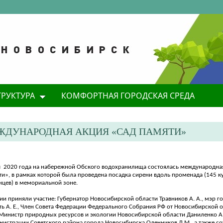
ТРУКТУРА
КОМФОРТНАЯ ГОРОДСКАЯ СРЕДА
ЕЖДУНАРОДНАЯ АКЦИЯ «САД ПАМЯТИ»
я
2020 года на набережной Обского водохранилища состоялась международная
и», в рамках которой была проведена посадка сирени вдоль променада (145 кус
нцев) в мемориальной зоне.
ции приняли
участие:
Г
убернатор Новосибирской области Тра
вников А. А., мэр 
ь А. Е.,
Член С
овета Федерации Федерального Собрания Р
Ф от Новосибирской 
М
инистр п
риродных ресурсов и экологии Новосибирской
области Даниленко А
нистрации Советского район
а города Новосибирска
Оленнико
в
Д.М., а
т
акже
со