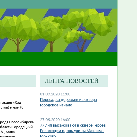
ЛЕНТА НОВОСТЕЙ
01.09.2020 11:00
Пересадка деревьев из сквера
 акция «Сад
Городское начало
тов) и ели (8
27.08.2020 16:00
города Новосибирска
77 лип высаживают в сквере Героев
области Городецкий
Революции вдоль улицы Максима
.А.,
глава
Горького
трудники