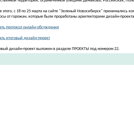
ственной территории, ограниченной улицами Демакова, Российская, Пол
е этого, с 18 по 25 марта на сайте "Зеленый Новосибирск" принимались к
осы от горожан, которые были проработаны архитекторами дизайн-проекта
ать протокол онлайн-обсуждения
ать итоговый дизайн-проект
овый дизайн-проект выложен в разделе ПРОЕКТЫ под номером 22.