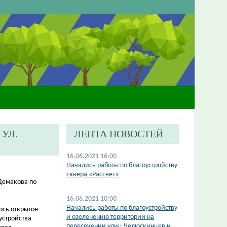
УЛ.
ЛЕНТА НОВОСТЕЙ
16.06.2021 16:00
Начались работы по благоустройству
сквера «Рассвет»
 Демакова по
16.06.2021 10:00
Начались работы по благоустройству
ось открытое
и озеленению территории на
устройства
пересечении улиц Челюскинцев и