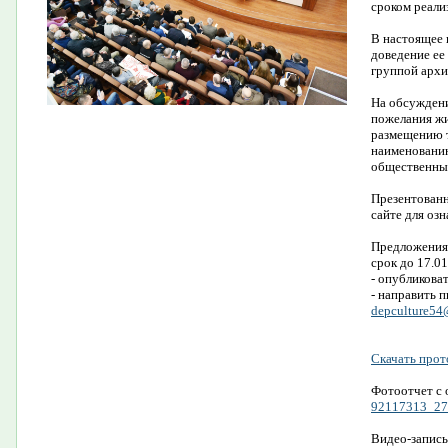
сроком реали
В настоящее 
доведение ее
группой архи
На обсуждени
пожелания жи
размещению т
наименованию
общественных
Презентованн
сайте для озн
Предложения,
срок до 17.0
- опубликова
- направить 
depculture54
Скачать прот
Фотоотчет с
92117313_27
Видео-запис