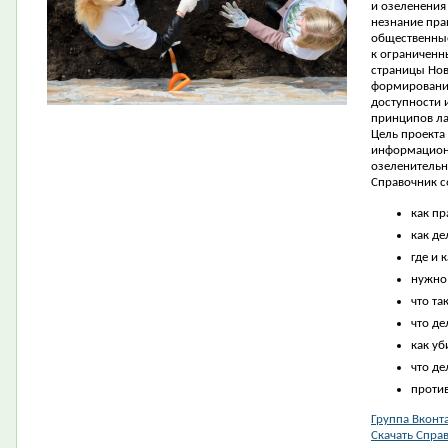
и озеленения 
незнание пра
общественные
к ограниченн
страницы Нов
формирования
доступности 
принципов ла
Цель проекта 
информацион
озеленительн
Справочник 
как пр
как де
где и 
нужно 
что та
что де
как уб
что де
проти
Группа Вконт
Скачать Спра