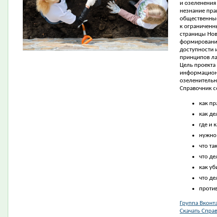
и озеленения 
незнание пра
общественные
к ограниченн
страницы Нов
формирования
доступности 
принципов ла
Цель проекта 
информацион
озеленительн
Справочник 
как пр
как де
где и 
нужно 
что та
что де
как уб
что де
проти
Группа Вконт
Скачать Спра