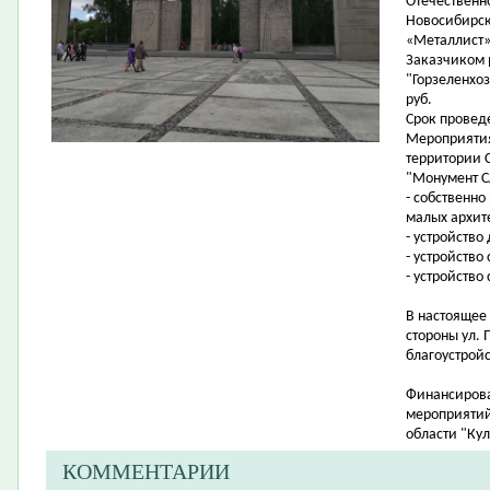
Отечественн
Новосибирск,
«Металлист»
Заказчиком 
"Горзеленхоз
руб.
Срок проведе
Мероприятия
территории 
"Монумент С
- собственн
малых архит
- устройств
- устройств
- устройство
В настоящее
стороны ул. 
благоустройс
Финансирова
мероприятий
области "Ку
КОММЕНТАРИИ