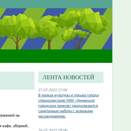
ЛЕНТА НОВОСТЕЙ
27.07.2022 17:00
В парках культуры и отдыха города
специалистами МАУ «Дирекция
городских парков» продолжаются
санитарные работы с зелеными
оружений на
насаждениями.
 кафе, уборной,
26.07.2022 18:00