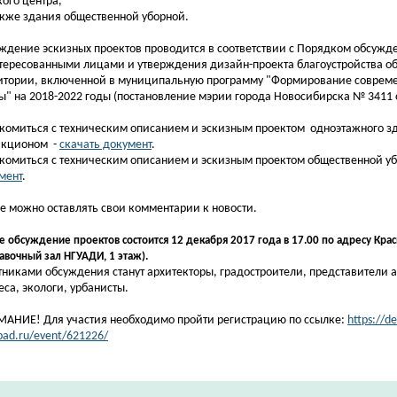
кого центра,
также здания общественной уборной.
ждение эскизных проектов проводится в соответствии с Порядком обсужд
тересованными лицами и утверждения дизайн-проекта благоустройства о
итории, включенной в муниципальную программу "Формирование соврем
ы" на 2018-2022 годы (постановление мэрии города Новосибирска № 3411 о
комиться с техническим описанием и эскизным проектом одноэтажного з
акционом -
скачать документ
.
комиться с техническим описанием и эскизным проектом общественной уб
мент
.
е можно оставлять свои комментарии к новости.
 обсуждение проектов состоится 12 декабря 2017 года в 17.00 по адресу Крас
авочный зал НГУАДИ, 1 этаж).
тниками обсуждения станут архитекторы, градостроители, представители 
еса, экологи, урбанисты.
АНИЕ! Для участия необходимо пройти регистрацию по ссылке:
https://d
pad.ru/event/621226/