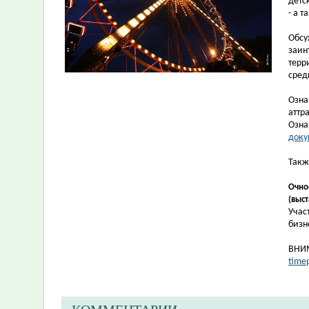
детс
- а 
Обсу
заин
терр
сред
Озна
аттр
Озна
доку
Такж
Очное
(выст
Учас
бизн
ВНИМ
time