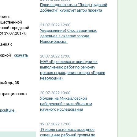
Производство стелы "Город трудовой
доблести" курирует автор проекта
ения с
бщественной
21.07.2022 12:00
енной городской
​Уведомление! Снос аварийных
т 19.07.2017).
деревьев в скверах города
Новосибирска.
дания с
орной -
скачать
20.07.2022 17:00
МАУ «Горзеленхоз» приступил к
выполнению работ по ремонту
цоколя ограждения сквера «Героев
Революции»
ный пр., 38
20.07.2022 10:00
аттракционного
​Яблони на Михайловской
набережной стали объектом
научного исследования
epculture.
19.07.2022 17:00
19 июля состоялось выездное
совещание рабочей группы по