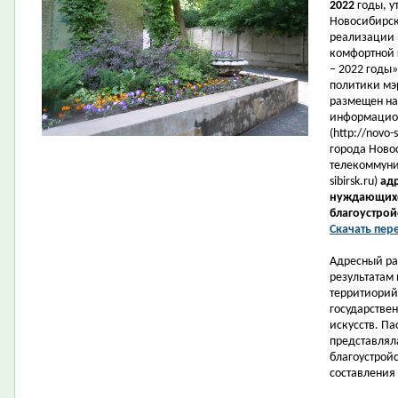
2022
годы, 
Новосибирск
реализации 
комфортной 
– 2022 годы
политики мэ
размещен на
информацион
(http://novo-s
города Ново
телекоммуник
sibirsk.ru)
ад
нуждающихс
благоустройс
Скачать пер
Адресный ра
результатам
территиорий
государстве
искусств. П
представлял
благоустрой
составления 