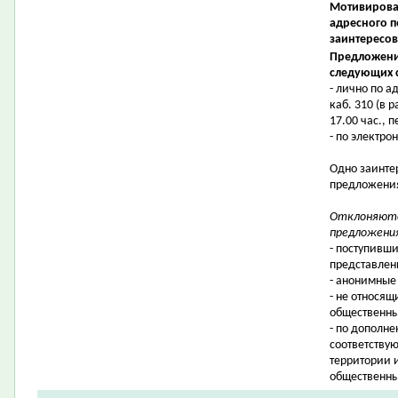
Мотивирова
адресного п
заинтересо
Предложени
следующих 
- лично по а
каб. 310 (в 
17.00 час., п
- по электро
Одно заинте
предложения
Отклоняютс
предложени
- поступивши
представлен
- анонимные
-
не относящ
общественны
- по дополн
соответству
территории 
общественны