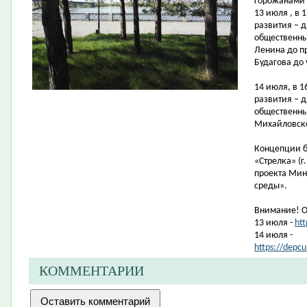
горожанами 
13 июля , в 
развития – д
общественны
Ленина до п
Будагова до
14 июля, в 
развития – д
общественных
Михайловско
Концепции б
«Стрелка» (г
проекта Мин
среды».
Внимание! О
13 июля -
ht
14 июля -
https://depc
КОММЕНТАРИИ