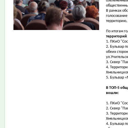
озелененных
общественны
В рамках об
голосование
территорию,
По итогам г
территорий
1. ПКиО "Со
2. Бульвар п
обеих сторон
ул.Учительск
3. Сквер "Па
4. Территори
Хмельницког
5. Бульвар «
В ТОП-5 общ
вошли:
1. ПКиО "Со
2. Сквер "Па
3. Территори
Хмельницког
4. Бульвар п