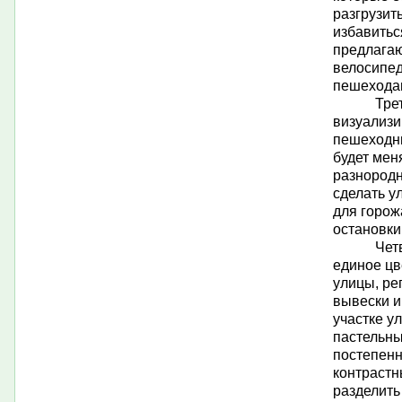
разгрузит
избавитьс
предлагаю
велосипед
пешехода
Тре
визуализи
пешеходны
будет мен
разнородн
сделать у
для горож
остановки
Чет
единое цв
улицы, ре
вывески и
участке у
пастельны
постепенн
контрастн
разделить