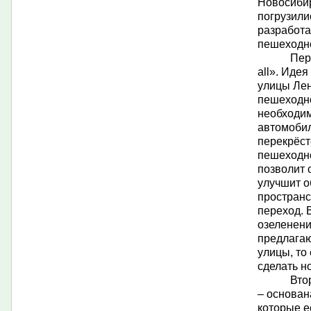
Новосибир
погрузили
разработа
пешеходно
Пер
all».
Идея 
улицы Ле
пешеходно
необходим
автомобил
перекрёст
пешеходно
позволит 
улучшит о
пространс
переход. 
озеленени
предлагаю
улицы, то
сделать н
Вто
– основан
которые е