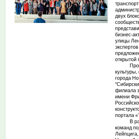
транспорт
администр
двух блоко
сообществ
представ
бизнес-ак
улицы Лен
экспертов
предложе
открытой 
Про
культуры,
города Н
“Сибирски
филиала з
имени Фри
Российско
конструкт
портала 
В р
команд по
Лейпцига,