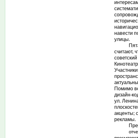
интересам
системат
сопровожд
историчес
навигацио
навести п
улицы.
Пят
считают, 
советский
Кинотеатр
Участники
простран
актуальны
Помимо вс
дизайн-ко
ул. Ленин
плоскосте
акценты; 
рекламы.
Пре
отч