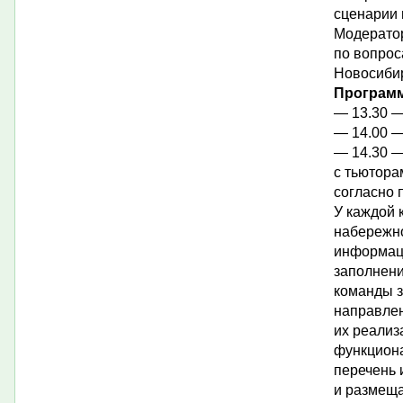
сценарии 
Модератор
по вопрос
Новосиби
Программ
— 13.30 —
— 14.00 —
— 14.30 —
с тьютора
согласно 
У каждой 
набережно
информаци
заполнени
команды з
направле
их реализ
функциона
перечень 
и размеща