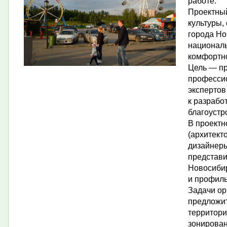
работе.
Проектны
культуры,
города Но
национал
комфортно
Цель — пр
профессио
экспертов
к разрабо
благоустр
В проектн
(архитект
дизайнеры
представи
Новосиби
и профиль
Задачи ор
предложит
территори
зонирован