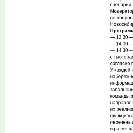
сценарии 
Модератор
по вопрос
Новосиби
Программ
— 13.30 —
— 14.00 —
— 14.30 —
с тьютора
согласно 
У каждой 
набережно
информаци
заполнени
команды з
направле
их реализ
функциона
перечень 
и размеща