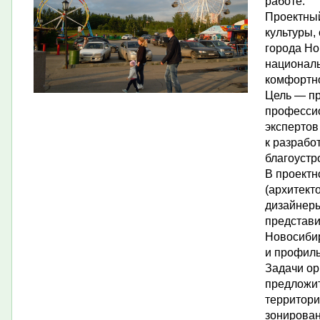
работе.
Проектны
культуры,
города Но
национал
комфортно
Цель — пр
профессио
экспертов
к разрабо
благоустр
В проектн
(архитект
дизайнеры
представи
Новосиби
и профиль
Задачи ор
предложит
территори
зонирован