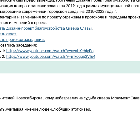
омиссии был представлен доработанный дизайн-проект благоустройства С
изация которого запланирована на 2019 год в рамках муниципальной про
мирование современной городской среды на 2018-2022 годы".
ентарии и замечания по проекту отражены в протоколе и переданы прое
ения изменений в проект.
ать дизайн-проект благоустройства Сквера Славы
.
ть отчет.
ать протокол заседания.
озапись заседания:
ь 1:
https://www.youtube.com/watch?v=xexHYebigEo
ь 2:
https://www.youtube.com/watch?v=mkoqqg3VIu4
ителей Новосибирска, кому небезразлична судьба сквера Монумент Слав
ать,учитывая мнение людей,любящих этот сквер.