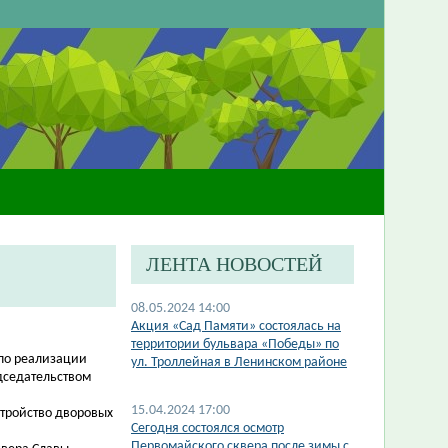
ЛЕНТА НОВОСТЕЙ
08.05.2024 14:00
Акция «Сад Памяти» состоялась на
территории бульвара «Победы» по
 по реализации
ул. Троллейная в Ленинском районе
дседательством
15.04.2024 17:00
стройство дворовых
​Сегодня состоялся осмотр
Первомайского сквера после зимы с