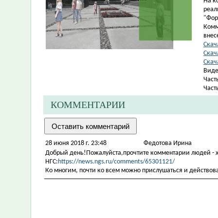
На к
реал
"Фор
Комм
внес
Скач
Скача
Скач
Виде
Част
Част
КОММЕНТАРИИ
28 июня 2018 г. 23:48
Федотова Ирина
Добрый день!Пожалуйста,прочтите комментарии людей - ж
НГС:
https://news.ngs.ru/comments/65301121/
Ко многим, почти ко всем можно прислушаться и действов