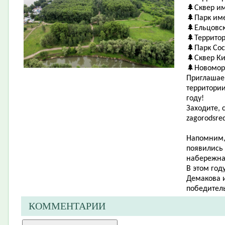
🌲Сквер и
🌲Парк им
🌲Ельцовс
🌲Территор
🌲Парк Со
🌲Сквер Ки
🌲Новомор
Приглашае
территории
году!
Заходите, 
zagorodsred
Напомним, 
появились
набережная
В этом год
Демакова 
победитель
КОММЕНТАРИИ