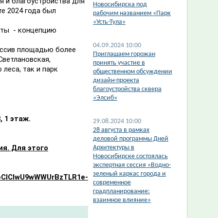
я и благоустройства для
Новосибирска под
те 2024 года был
рабочим названием «Парк
«Усть-Тула»
оты - концепцию
04.09.2024 10:00
ассив площадью более
​Приглашаем горожан
Светлановская,
принять участие в
леса, так и парк
общественном обсуждении
дизайн-проекта
благоустройства сквера
«Элсиб»
, 1 этаж.
29.08.2024 10:00
​28 августа в рамках
деловой программы Дней
я. Для этого
Архитектуры в
Новосибирске состоялась
экспертная сессия «Водно-
зеленый каркас города и
5eClCIwU9wWWUrBzTLR1e-
современное
градпланирование:
взаимное влияние»