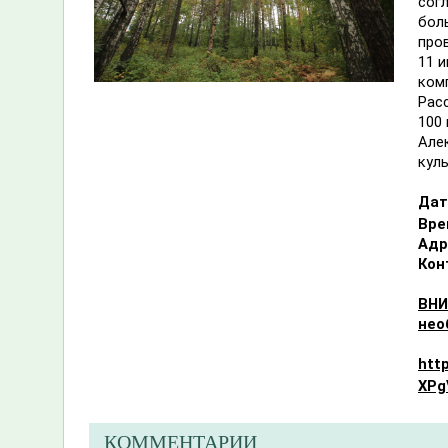
сог
бол
про
11 
ком
Рас
100 
Але
кул
Дат
Вре
Адр
Конт
ВНИ
нео
htt
XPg
КОММЕНТАРИИ