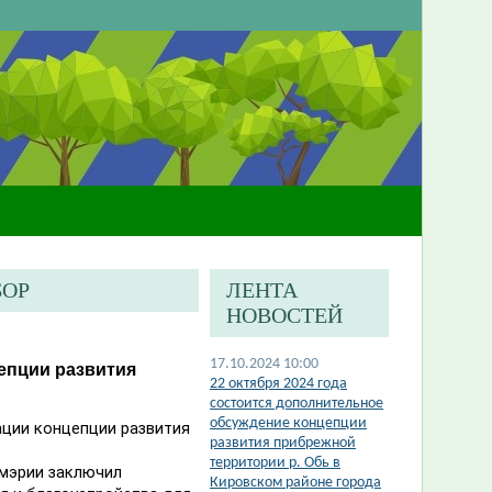
БОР
ЛЕНТА
НОВОСТЕЙ
17.10.2024 10:00
епции развития
​22 октября 2024 года
состоится дополнительное
обсуждение концепции
ации концепции развития
развития прибрежной
территории р. Обь в
 мэрии заключил
Кировском районе города