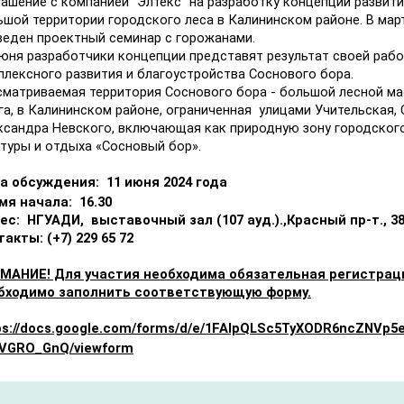
лашение с компанией "Элтекс" на разработку концепции развити
ьшой территории городского леса в Калининском районе. В мар
веден проектный семинар с горожанами.
июня разработчики концепции представят результат своей раб
плексного развития и благоустройства Соснового бора.
сматриваемая территория Соснового бора - большой лесной м
га, в Калининском районе, ограниченная улицами Учительская, 
ксандра Невского, включающая как природную зону городского 
ьтуры и отдыха «Сосновый бор».
а обсуждения: 11 июня 2024 года
мя начала: 16.30
ес: НГУАДИ,
выставочный зал (107 ауд.).,Красный пр-т., 38
акты: (+7) 229 65 72
МАНИЕ! Для участия необходима обязательная регистраци
бходимо заполнить соответствующую форму.​
ps://docs.google.com/forms/d/e/1FAIpQLSc5TyXODR6ncZNVp
VGRO_GnQ/viewform