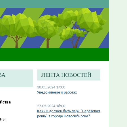
ВА
ЛЕНТА НОВОСТЕЙ
30.05.2024 17:00
Уведомление о работах
йства
27.05.2024 16:00
Каким должен быть парк "Березовая
роща" в городе Новосибирске?
аны