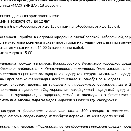
го итогам проводится финальный заезд и награждение призами
в день на
дника «МАСЛЕНИЦА», 18 февраля.
ствуют две категории участников:
ети в возрасте от 7 до 12 лет;
емьи (мама+ребенок от 7 до 12 лет или папа+ребенок от 7 до 12 лет).
вия участи: прийти в Ледовый Городок на Михайловской Набережной, зар
стве участника конкурса и скатиться с горки на лучший результат по време
страция участников в 14.00 (в помещении кафе).
ло заездов в 15.00.
приятия проходят в рамках Всероссийского Фестиваля городской сред
йловская набережная – общественная территория, благоустроенная в 
ритетного проекта «Комфортная городская среда». Фестиваль городс
ть» пройдет на территории всей страны с 15 декабря по 10 апреля.
рках, скверах, дворах, на площадях и набережных, обустроенных в 
ритетного проекта «Формирование комфортной городской среды» 
тивные турниры и дни здоровья, семейные викторины и фестивали 
ональные забавы, парады Дедов морозов и велозаезды снегурочек.
 сегодня в фестивале участвует около 500 городов и поселков,
транствах и дворах которых пройдет порядка 3 тысяч мероприятий.
ритетный проект «Формирование комфортной городской среды» продле