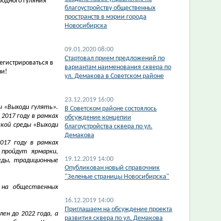
родного гуляния
благоустройству общественных
пространств в мэрии города
Новосибирска
09.01.2020 08:00
Стартовал прием предложений по
егистрироваться в
вариантам наименования сквера по
ни!
ул. Демакова в Советском районе
23.12.2019 16:00
ы «Выходи гулять».
В Советском районе состоялось
2017 году в рамках
обсуждение концепии
кой среды «Выходи
благоустройства сквера по ул.
Демакова
2017 году в рамках
пройдут ярмарки,
19.12.2019 14:00
еды, традиционные
Опубликован новый справочник
"Зеленые страницы Новосибирска"
 на общественных
16.12.2019 14:00
Приглашаем на обсуждение проекта
н до 2022 года, а
развития сквера по ул. Демакова