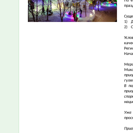
По
е
праз
Суще
1)
Д
2)
С
Усло
каче
Реги
Нача
Меро
Миха
прио
гуля
В па
прио
спор
наци
Уже
прос
Прио