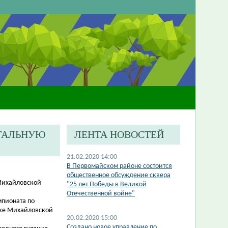
СТАЛЬНУЮ
ЛЕНТА НОВОСТЕЙ
21.02.2020 14:00
В Первомайском районе состоится
общественное обсуждение сквера
 Михайловской
"25 лет Победы в Великой
Отечественной войне"
мпионата
по
одке Михайловской
20.02.2020 15:00
Создано новое управление по