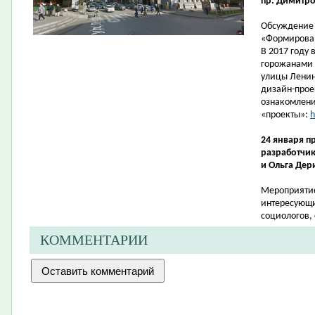
пр. Димитро
Обсуждение 
«Формирован
В 2017 году
горожанами 
улицы Ленин
дизайн-прое
ознакомлени
«проекты»:
h
24 января п
разработчик
и Ольга Дер
Мероприятие
интересующи
социологов, 
КОММЕНТАРИИ