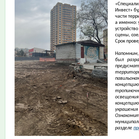
«Специали
Инвест» бу
части терр
а именно: 
устройство
сцены, озе
Срок прове
Н
апомним,
был разра
предусма
территори
павильон
концепци
тропиноч
освещения
концепци
украшения
Ознаком
муниципал
разделе
п