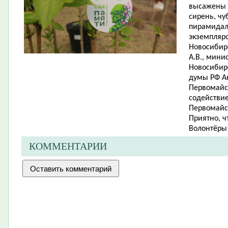
высажены н
сирень, чу
пирамидал
экземпляро
Новосибирс
А.В., мини
Новосибирс
думы РФ Ак
Первомайс
содействи
Первомайс
Приятно, ч
Волонтёры
КОММЕНТАРИИ