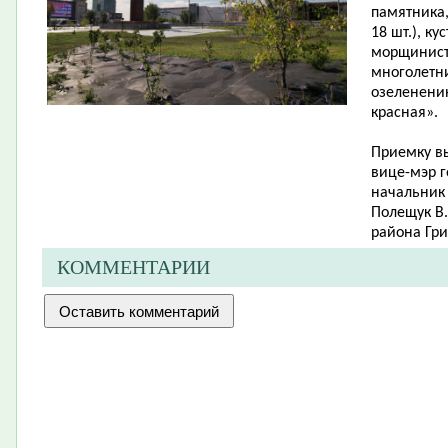
памятника
18 шт.), ку
морщиниста
многолетни
озеленени
красная».
Приемку в
вице-мэр г
начальник 
Полещук В.
района Гри
КОММЕНТАРИИ