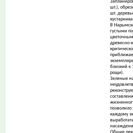
Запланиров
шт.), обре
шт. деревь
кустарник
В Нарымско
густыми по
цветочным
древесно-
критическо
приближает
экземпляры
близкий к 
рощи).
Зеленые н
неудовлет
реконстру
составлен
жизненного
позволило
каждому эк
выработат
насаждени
Общие рек