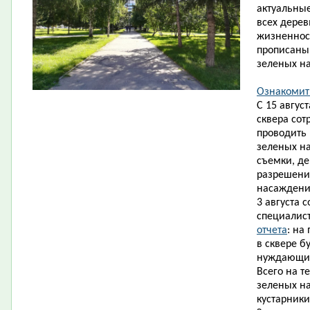
актуальны
всех дерев
жизненност
прописаны
зеленых н
Ознакомит
С 15 август
сквера сот
проводить
зеленых н
съемки, де
разрешения
насаждени
3 августа
с
специалис
отчета​
: на
в сквере б
нуждающие
Всего на т
зеленых на
кустарники 