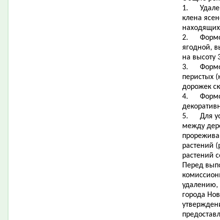
1. Удален
клена ясен
находящих
2. Формов
ягодной, в
на высоту 
3. Формов
перистых (
дорожек ск
4. Формов
декоративн
5. Для ус
между дер
прорежива
растений (
растений с
Перед вып
комиссион
удалению, 
города Нов
утвержден
предоставл