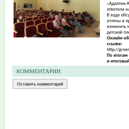
«Адаптик-А
ответила н
В ходе об
учтены в п
изменить 
детской п
Онлайн-об
ссылке:
http://gree
По итогам
и итоговы
КОММЕНТАРИИ