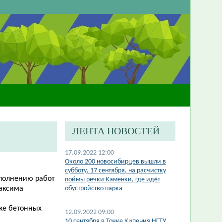
ЛЕНТА НОВОСТЕЙ
17.09.2022 12:00
Около 200 новосибирцев вышли в
субботу, 17 сентября, на расчистку
ыполнению работ
поймы речки Каменки, где идёт
Максима
обустройство парка
ске бетонных
12.09.2022 09:00
10 сентября в Точке Кипения НГТУ