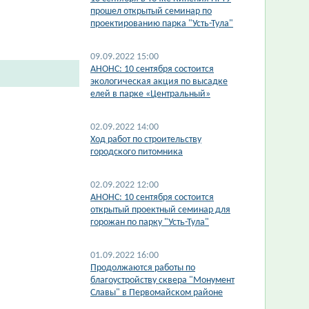
прошел открытый семинар по
проектированию парка "Усть-Тула"
09.09.2022 15:00
АНОНС: 10 сентября состоится
экологическая акция по высадке
елей в парке «Центральный»
02.09.2022 14:00
Ход работ по строительству
городского питомника
02.09.2022 12:00
АНОНС: 10 сентября состоится
открытый проектный семинар для
горожан по парку "Усть-Тула"
01.09.2022 16:00
Продолжаются работы по
благоустройству сквера "Монумент
Славы" в Первомайском районе