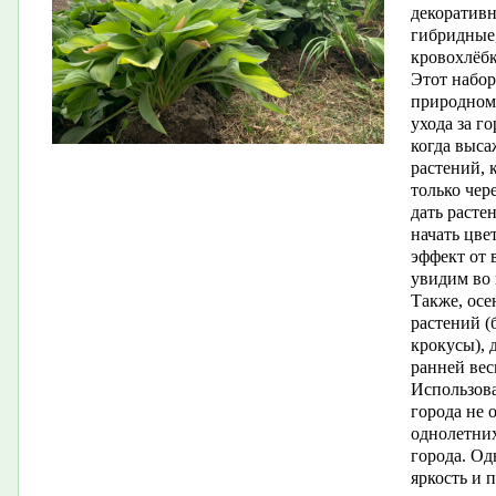
декоративн
гибридные,
кровохлёбк
Этот набор
природному
ухода за г
когда выса
растений,
только чер
дать расте
начать цв
эффект от
увидим во 
Также, ос
растений (
крокусы), 
ранней вес
Использова
города не 
однолетних
города. Од
яркость и 