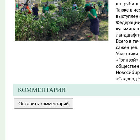
шт. рябины
Также в ч
выступлени
Федерации
кульмина
ландшафтно
Всего в те
саженцев.
Участники
«Гринвэй»,
обществен
Новосибирс
«Садовод.5
КОММЕНТАРИИ