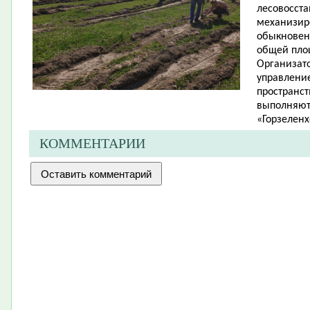
лесовосст
механизир
обыкновенн
общей площ
Организат
управление
пространст
выполняют
«Горзеленх
КОММЕНТАРИИ