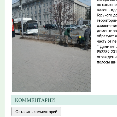
по озелен
аллеи - вд
Горького д
территории
озеленени
демонтиро
образуют 
часть от п
* Данные р
Р52289-201
ограждени
полосы ши
КОММЕНТАРИИ