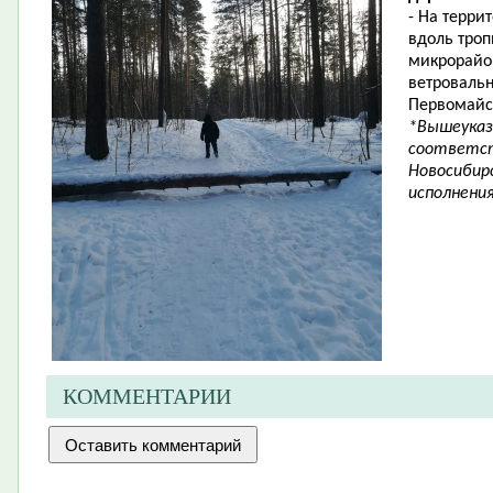
- На терри
вдоль тро
микрорайо
ветровальн
Первомайск
*Вышеуказ
соответст
Новосибирс
исполнени
КОММЕНТАРИИ