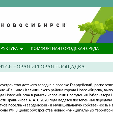
ТРУКТУРА
КОМФОРТНАЯ ГОРОДСКАЯ СРЕДА
ВИТСЯ НОВАЯ ИГРОВАЯ ПЛОЩАДКА.
оустройство детского городка в поселке Гвардейский
, располож
оне «Пашино» Калининского района города Новосибирска,
выпо
ода Новосибирска в рамках исполнения поручения
Губернатор
а
Н
асти Травников
а
А. А.
С 2020 года ведется постепенная передач
стков поселка «Гвардейский» в муниципальную собственность и
роны РФ. В целях обустройства новых муниципальных территорий