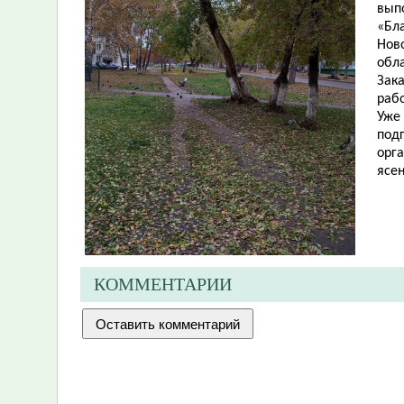
вып
«Бл
Нов
обла
Зак
рабо
Уже
под
орг
ясен
КОММЕНТАРИИ