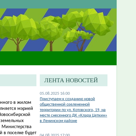
ЛЕНТА НОВОСТЕЙ
05.08.2025 16:00
Приступаем к созданию новой
енного в жилом
общественной озелененной
лняется мэрией
территории по ул. Котовского, 19, на
овосибирской
месте снесенного ДК «Клара Цеткин»
а земельных
в Ленинском районе
з Министерства
 в поселке будет
04.08.2025 17:00