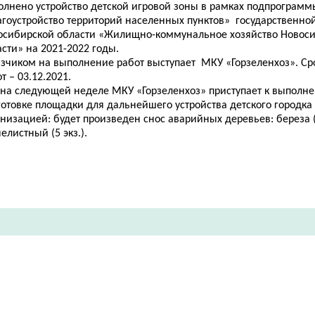
олнено устройство детской игровой зоны в рамках подпрограмм
агоустройство территорий населенных пунктов» государственн
осибирской области «Жилищно-коммунальное хозяйство Новос
сти» на 2021-2022 годы.
азчиком на выполнение работ выступает МКУ «Горзеленхоз».
Ср
т – 03.12.2021.
 на следующей неделе МКУ «Горзеленхоз» приступает к выполне
готовке площадки
для дальнейшего устройства детского городк
анизацией
: будет произведен
снос аварийных деревьев: береза (1
елистный (5 экз.).