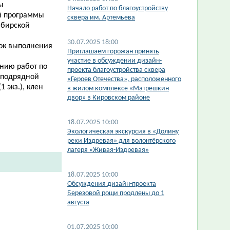
ы
Начало работ по благоустройству
ой программы
сквера им. Артемьева
ибирской
30.07.2025 18:00
ок
выполнения
​Приглашаем горожан принять
участие в обсуждении дизайн-
нию работ по
проекта благоустройства сквера
а подрядной
«Героев Отечества», расположенного
 экз.), клен
в жилом комплексе «Матрёшкин
двор» в Кировском районе
18.07.2025 10:00
Экологическая экскурсия в «Долину
реки Издревая» для волонтёрского
лагеря «Живая-Издревая»
18.07.2025 10:00
​Обсуждения дизайн-проекта
Березовой рощи продлены до 1
августа
01.07.2025 10:00