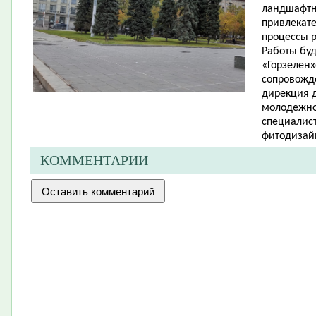
ландшафтн
привлекат
процессы р
Работы бу
«Горзеленх
сопровожд
дирекция д
молодежной
специалис
фитодизай
КОММЕНТАРИИ