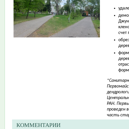
удал
демо
Джун
клен
счет
обре
дере
форм
дере
отрас
форм
*Санитарн
Первомайс
дендрологи
Центральн
РАН. Перв
проведен в
часть стар
КОММЕНТАРИИ